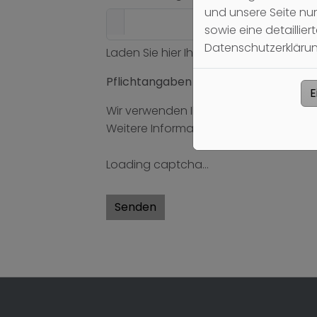
und unsere Seite nu
sowie eine detaillie
Datenschutzerklärung
Laden Sie hier Ihre Dateien hoch.
Pflichtangaben sind mit einem * geke
E
Wir verwenden Ihre Angaben zur Beant
Weitere Informationen finden Sie in u
Loading captcha...
Senden