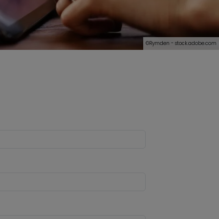
©Rymden - stock.adobe.com